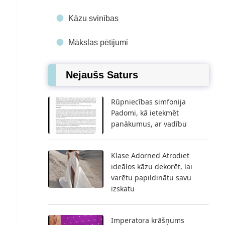
Kāzu svinības
Mākslas pētījumi
Nejaušs Saturs
Rūpniecības simfonija
Padomi, kā ietekmēt
panākumus, ar vadību
Klase Adorned Atrodiet
ideālos kāzu dekorēt, lai
varētu papildinātu savu
izskatu
Imperatora krāšņums