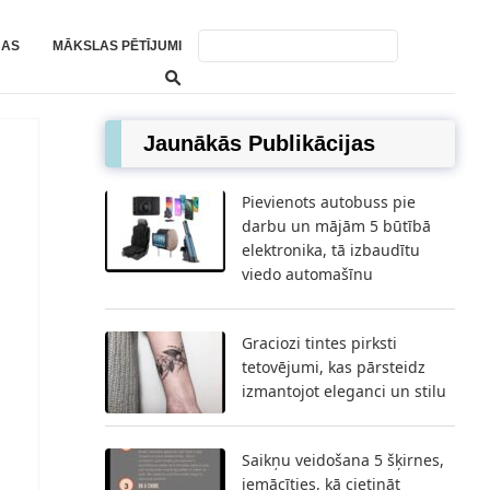
BAS
MĀKSLAS PĒTĪJUMI
Jaunākās Publikācijas
Pievienots autobuss pie
darbu un mājām 5 būtībā
elektronika, tā izbaudītu
viedo automašīnu
Graciozi tintes pirksti
tetovējumi, kas pārsteidz
izmantojot eleganci un stilu
Saikņu veidošana 5 šķirnes,
iemācīties, kā cietināt