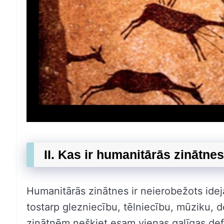
II. Kas ir humanitārās zinātne
Humanitārās zinātnes ir neierobežots ideja
tostarp glezniecību, tēlniecību, mūziku, d
zinātnēm nešķiet esam vienas galīgas defin