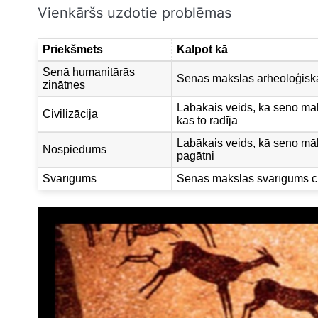
Vienkāršs uzdotie problēmas
Priekšmets
Kalpot kā
Senā humanitārās
Senās mākslas arheoloģisk
zinātnes
Labākais veids, kā seno māks
Civilizācija
kas to radīja
Labākais veids, kā seno māk
Nospiedums
pagātni
Svarīgums
Senās mākslas svarīgums ci