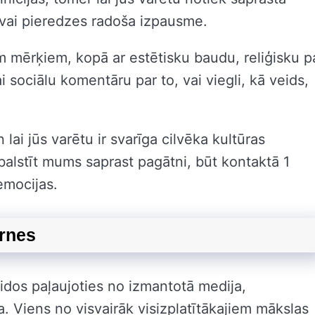
 vai pieredzes radoša izpausme.
em mērķiem, kopā ar estētisku baudu, reliģisku p
ai sociālu komentāru par to, vai viegli, kā veids,
 lai jūs varētu ir svarīga cilvēka kultūras
balstīt mums saprast pagātni, būt kontaktā 1
emocijas.
irnes
eidos paļaujoties no izmantotā medija,
. Viens no visvairāk visizplatītākajiem mākslas