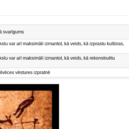
ā svarīgums
lu var arī maksimāli izmantot, kā veids, kā izprastu kultūras,
slu var arī maksimāli izmantot, kā veids, kā rekonstruētu
lvēces vēstures izpratnē