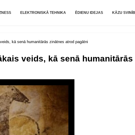
m
ZNESS
ELEKTRONISKĀ TEHNIKA
ĒDIENU IDEJAS
KĀZU SVINĪ
 veids, kā senā humanitārās zinātnes atrod pagātni
ākais veids, kā senā humanitārās