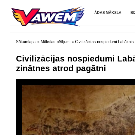
Vawem.co
ĀDAS MĀKSLA
BI
Sākumlapa
»
Mākslas pētījumi
» Civilizācijas nospiedumi Labākais
Civilizācijas nospiedumi Lab
zinātnes atrod pagātni