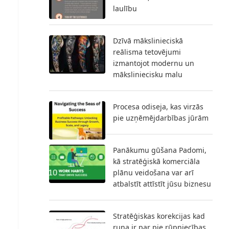
laulību
Dzīvā mākslinieciskā
reālisma tetovējumi
izmantojot modernu un
māksliniecisku malu
Procesa odiseja, kas virzās
pie uzņēmējdarbības jūrām
Panākumu gūšana Padomi,
kā stratēģiskā komerciāla
plānu veidošana var arī
atbalstīt attīstīt jūsu biznesu
Stratēģiskas korekcijas kad
runa ir par pie rūpniecības