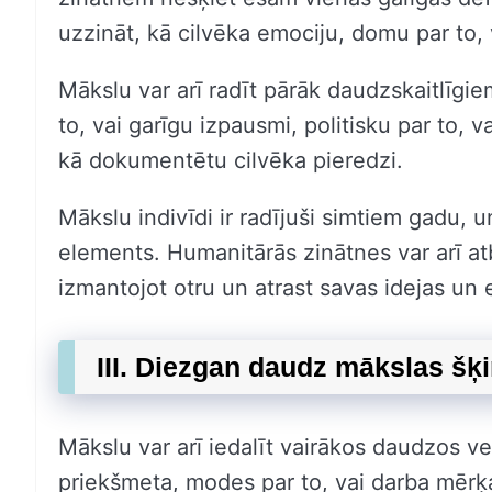
uzzināt, kā cilvēka emociju, domu par to,
Mākslu var arī radīt pārāk daudzskaitlīgi
to, vai garīgu izpausmi, politisku par to, v
kā dokumentētu cilvēka pieredzi.
Mākslu indivīdi ir radījuši simtiem gadu, un
elements. Humanitārās zinātnes var arī at
izmantojot otru un atrast savas idejas un 
III. Diezgan daudz mākslas šķ
Mākslu var arī iedalīt vairākos daudzos v
priekšmeta, modes par to, vai darba mērķa