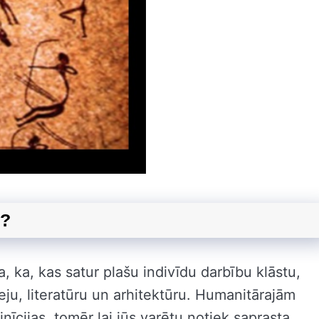
s?
, ka, kas satur plašu indivīdu darbību klāstu,
eju, literatūru un arhitektūru. Humanitārajām
īcijas, tomēr lai jūs varētu notiek saprasta