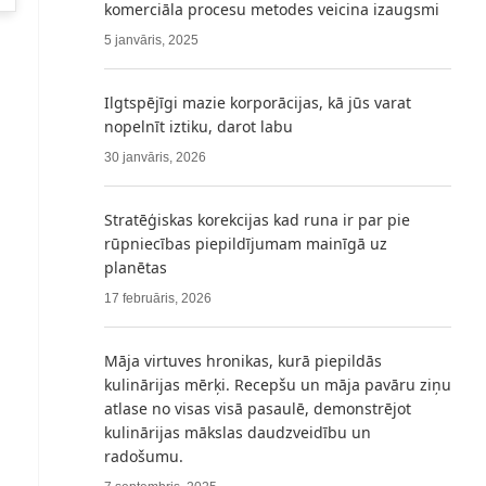
komerciāla procesu metodes veicina izaugsmi
5 janvāris, 2025
Ilgtspējīgi mazie korporācijas, kā jūs varat
nopelnīt iztiku, darot labu
30 janvāris, 2026
Stratēģiskas korekcijas kad runa ir par pie
rūpniecības piepildījumam mainīgā uz
planētas
17 februāris, 2026
Māja virtuves hronikas, kurā piepildās
kulinārijas mērķi. Recepšu un māja pavāru ziņu
atlase no visas visā pasaulē, demonstrējot
kulinārijas mākslas daudzveidību un
radošumu.