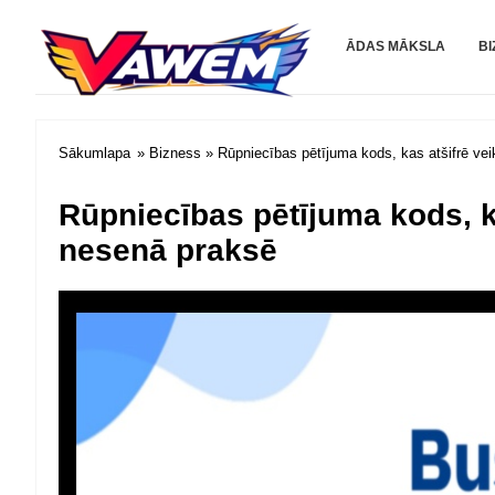
Vawem.co
ĀDAS MĀKSLA
BI
Sākumlapa
»
Bizness
» Rūpniecības pētījuma kods, kas atšifrē v
Rūpniecības pētījuma kods, 
nesenā praksē