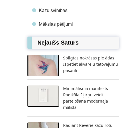
Kāzu svinības
Mākslas pētījumi
Nejaušs Saturs
Spilgtas nokrāsas pie ādas
Izpētiet akvareļu tetovējumu
pasauli
Minimālisma manifests
Radikāla šķirņu veidi
pārtēlošana modernajā
mākslā
Radiant Reverie kāzu rotu