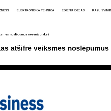
m
ZNESS
ELEKTRONISKĀ TEHNIKA
ĒDIENU IDEJAS
KĀZU SVINĪ
eiksmes noslēpumus nesenā praksē
kas atšifrē veiksmes noslēpumus