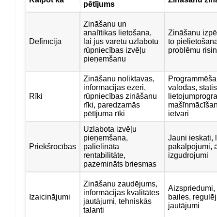
pētījums
Zināšanu un
analītikas lietošana,
Zināšanu izpē
Definīcija
lai jūs varētu uzlabotu
to pielietošan
rūpniecības izvēļu
problēmu risi
pieņemšanu
Zināšanu noliktavas,
Programmēša
informācijas ezeri,
valodas, statis
Rīki
rūpniecības zināšanu
lietojumprog
rīki, paredzamās
mašīnmācīša
pētījuma rīki
ietvari
Uzlabota izvēļu
pieņemšana,
Jauni ieskati, 
Priekšrocības
palielināta
pakalpojumi, 
rentabilitāte,
izgudrojumi
pazemināts briesmas
Zināšanu zaudējums,
Aizspriedumi,
informācijas kvalitātes
Izaicinājumi
bailes, regul
jautājumi, tehniskās
jautājumi
talanti