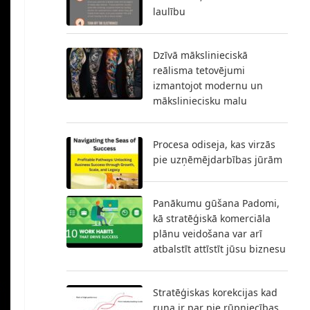
laulību
Dzīvā mākslinieciskā
reālisma tetovējumi
izmantojot modernu un
māksliniecisku malu
Procesa odiseja, kas virzās
pie uzņēmējdarbības jūrām
Panākumu gūšana Padomi,
kā stratēģiskā komerciāla
plānu veidošana var arī
atbalstīt attīstīt jūsu biznesu
Stratēģiskas korekcijas kad
runa ir par pie rūpniecības