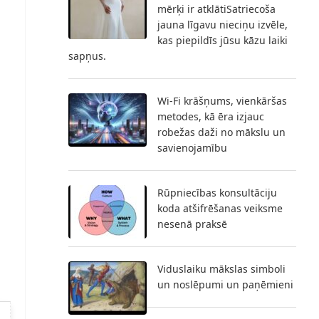
mērķi ir atklātiSatriecoša
jauna līgavu nieciņu izvēle,
kas piepildīs jūsu kāzu laiki
sapņus.
Wi-Fi krāšņums, vienkāršas
metodes, kā ēra izjauc
robežas daži no mākslu un
savienojamību
Rūpniecības konsultāciju
koda atšifrēšanas veiksme
nesenā praksē
Viduslaiku mākslas simboli
un noslēpumi un paņēmieni