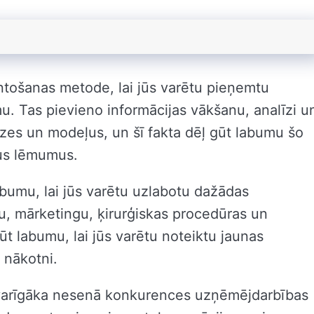
antošanas metode, lai jūs varētu pieņemtu
 Tas pievieno informācijas vākšanu, analīzi u
virzes un modeļus, un šī fakta dēļ gūt labumu šo
kus lēmumus.
abumu, lai jūs varētu uzlabotu dažādas
u, mārketingu, ķirurģiskas procedūras un
t labumu, lai jūs varētu noteiktu jaunas
 nākotni.
 svarīgāka nesenā konkurences uzņēmējdarbības