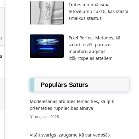
Tintes minimālisma
tetovējumu čuksti, kas stāsta
smalkus stāstus
Pixel Perfect Metodes, kā
i
izdarīt izvēli pareizo
monitoru augstas
s
izšķirtspējas attēliem
Populārs Saturs
Modelēšanas atbildes Iemācīties, kā glīti
orientēties rūpniecības ainavā
31 augusts, 2025
Vitāli svarīgs izaugsme Kā var vadošās