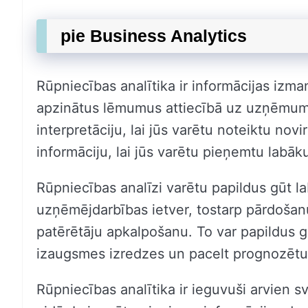
pie Business Analytics
Rūpniecības analītika ir informācijas izm
apzinātus lēmumus attiecībā uz uzņēmumu.
interpretāciju, lai jūs varētu noteiktu no
informāciju, lai jūs varētu pieņemtu labā
Rūpniecības analīzi varētu papildus gūt l
uzņēmējdarbības ietver, tostarp pārdošan
patērētāju apkalpošanu. To var papildus gū
izaugsmes izredzes un pacelt prognozētu
Rūpniecības analītika ir ieguvuši arvien