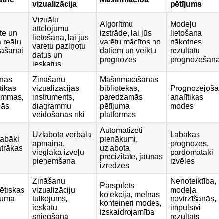
vizualizācija
pētījums
Vizuālu
Algoritmu
Modeļu
attēlojumu
te un
izstrāde, lai jūs
lietošana
lietošana, lai jūs
a reālu
varētu mācītos no
nākotnes
varētu paziņotu
nāšanai
datiem un veiktu
rezultātu
datus un
prognozes
prognozēšana
ieskatus
nas
Zināšanu
Mašīnmācīšanās
tikas
vizualizācijas
bibliotēkas,
Prognozējošā
rammas,
instruments,
paredzamās
analītikas
nās
diagrammu
pētījuma
modes
veidošanas rīki
platformas
Automatizēti
Uzlabota verbāla
Labākas
labāki
pienākumi,
apmaiņa,
prognozes,
ātrākas
uzlabota
vieglāka izvēļu
pārdomātāki
precizitāte, jaunas
pieņemšana
izvēles
izredzes
Zināšanu
Nenoteiktība,
Pārspīlēts
 ētiskas
vizualizāciju
modeļa
kolekcija, melnās
ējuma
tulkojums,
novirzīšanās,
konteineri modes,
ieskatu
impulsīvi
izskaidrojamība
sniegšana
rezultāts