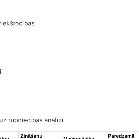
riekšrocības
i
uz rūpniecības analīzi
Zināšanu
Paredzamā
ātne
Mašīnmācība