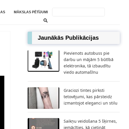
BAS
MĀKSLAS PĒTĪJUMI
Jaunākās Publikācijas
Pievienots autobuss pie
darbu un mājām 5 būtībā
elektronika, tā izbaudītu
viedo automašīnu
Graciozi tintes pirksti
tetovējumi, kas pārsteidz
izmantojot eleganci un stilu
Saikņu veidošana 5 šķirnes,
iemācīties, kā cietināt